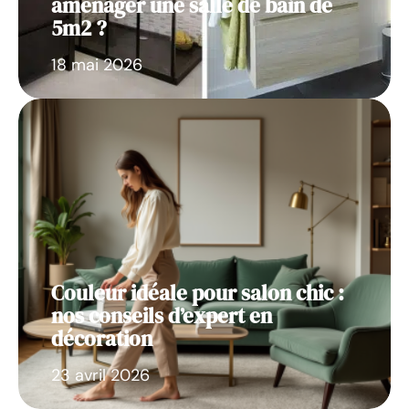
aménager une salle de bain de
5m2 ?
18 mai 2026
Couleur idéale pour salon chic :
nos conseils d’expert en
décoration
23 avril 2026