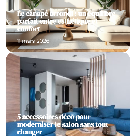
Le canapé arrondi : un équilibre
parfait entre esthétique et
confort
11 mars 2026
5 accessoires déco pour
moderniser le salon sans tout
changer