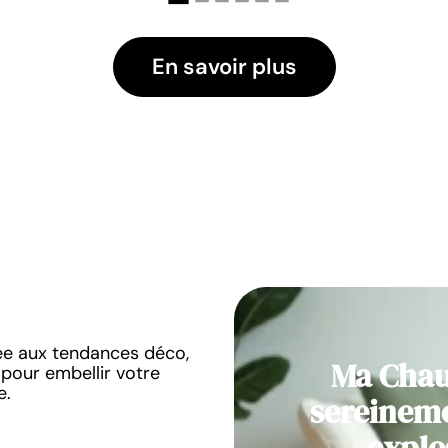
En savoir plus
ée aux tendances déco,
Ma Cha
pour embellir votre
e.
sereineme