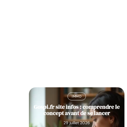
IMMO
z une
Gospi.fr site infos : comprendre le
 Maison
concept avant de se lancer
29 juillet 2026