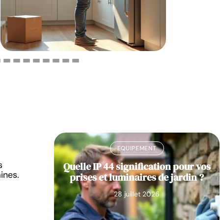
EQUIPEMENT
s
pour votre
Quelle IP 44 signification pour vos
ines.
sion ?
prises et luminaires de jardin ?
28 juillet 2026