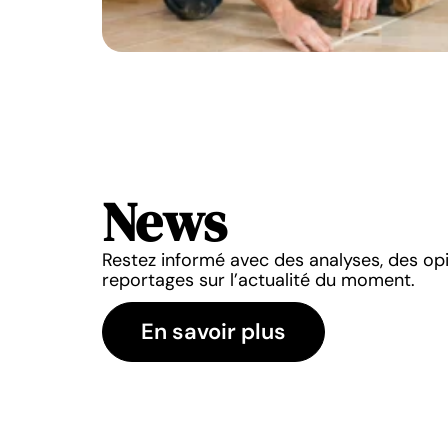
News
NEWS
NEWS
Restez informé avec des analyses, des op
 2050 : tendances et
Couleur cuisine tendanc
reportages sur l’actualité du moment.
ovantes pour l’avenir
Quelle sera la meilleur
pour votre cuisin
1 mars 2026
En savoir plus
11 mars 2026