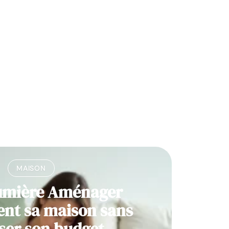
MAISON
umière Aménager
nt sa maison sans