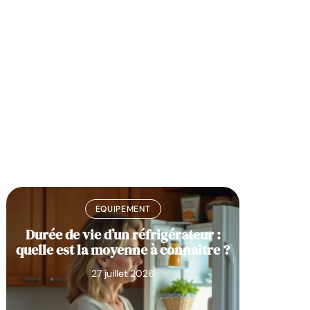
EQUIPEMENT
Durée de vie d’un réfrigérateur :
Liste c
quelle est la moyenne à connaitre ?
pour c
27 juillet 2026