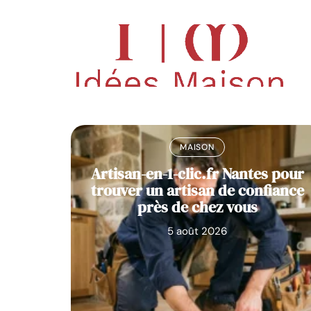
Déco
Pisc
MAISON
vasque
Artisan-en-1-clic.fr Nantes pour
in
trouver un artisan de confiance
près de chez vous
5 août 2026