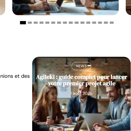
NEWS
inions et des
e 2025 :
Agileki : guide complet pour lancer
e couleur
votre premier projet agile
e ?
1 août 2026