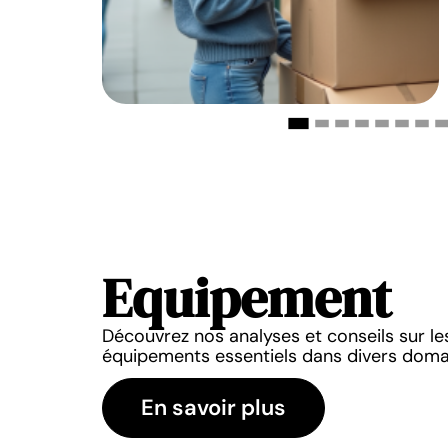
Equipement
EQUIPEMENT
EQUIPEMENT
Découvrez nos analyses et conseils sur le
nettoyeurs à vapeur :
Quelle taille d’ampoule 
équipements essentiels dans divers doma
s appareils pour une
plafonnier ou suspen
on éclatante
28 mai 2026
En savoir plus
3 juin 2026