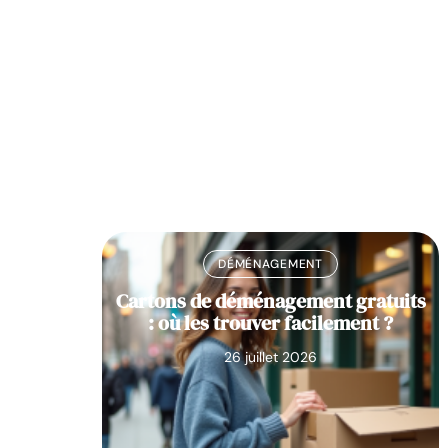
DÉMÉNAGEMENT
bascule
Cartons de déménagement gratuits
ent :
: où les trouver facilement ?
pes clés
26 juillet 2026