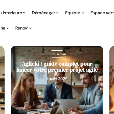
 Interieure
Déménager
Equiper
Espace ver
ine
Rénov’
NEWS
Agileki : guide complet pour
lancer votre premier projet agile
1 août 2026