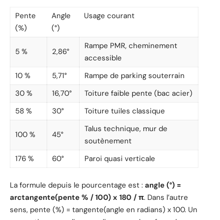
Pente
Angle
Usage courant
(%)
(°)
Rampe PMR, cheminement
5 %
2,86°
accessible
10 %
5,71°
Rampe de parking souterrain
30 %
16,70°
Toiture faible pente (bac acier)
58 %
30°
Toiture tuiles classique
Talus technique, mur de
100 %
45°
soutènement
176 %
60°
Paroi quasi verticale
La formule depuis le pourcentage est :
angle (°) =
arctangente(pente % / 100) x 180 / π
. Dans l’autre
sens, pente (%) = tangente(angle en radians) x 100. Un