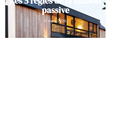
Les 5 règles de la maison
passive
11 mars 2026
MAISON
Dans quels domaines
interviennent les
plombiers ?
11 mars 2026