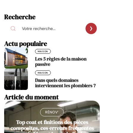
Recherche
Actu populaire
MAISON
Les 5 règles de la maison
passive
MAISON
Dans quels domaines
interviennent les plombiers ?
Article du moment
RÉNOV’
Top coat et finitions des pièces
composites, ces erreurs fréquentes