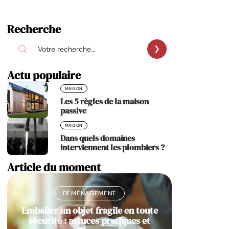
Recherche
Actu populaire
MAISON
Les 5 règles de la maison
passive
MAISON
Dans quels domaines
interviennent les plombiers ?
Article du moment
DÉMÉNAGEMENT
Emballer un objet fragile en toute
sécurité : astuces pratiques et