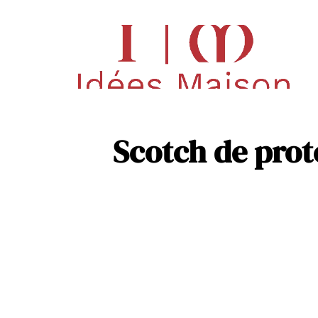
Déco
Pisc
Scotch de prot