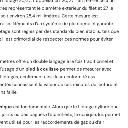
filetage 20/27. L’appellation ’20/27′ fait référence à un
tres représentant le diamètre extérieur du filet et 27 le
soit environ 25,4 millimètres. Cette mesure est
re les éléments d’un système de plomberie et garantir
tage sont régies par des standards bien établis, tels que
et il est primordial de respecter ces normes pour éviter
mètres offre un double langage à la fois traditionnel et
 l’usage d’un
pied à coulisse
permet de mesurer avec
 filetages, confirmant ainsi leur conformité aux
entés connaissent la valeur de ces minutes de lecture et
ns faille.
onique
est fondamentale. Alors que le filetage cylindrique
joints ou des bagues d’étanchéité, le conique, lui, permet
ent utilisé pour les raccordements de gaz ou d’air