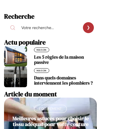
Recherche
Actu populaire
MAISON
Les 5 règles de la maison
passive
MAISON
Dans quels domaines
interviennent les plombiers ?
Article du moment
EQUIPEMENT
Meilleures astuces pour choisir le
tissu adéquat pour votre couture