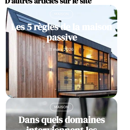
D'autres articles sur le site
MAISON
Les 5 règles de la maison
passive
11 mars 2026
MAISON
Dans quels domaines