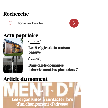
Recherche
Actu populaire
MAISON
Les 5 règles de la maison
passive
MAISON
Dans quels domaines
interviennent les plombiers ?
Article du moment
DÉMÉNAGEMENT
Les organismes à contacter lors
d’un changement d’adresse