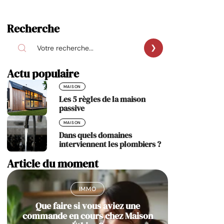
Recherche
Actu populaire
MAISON
Les 5 règles de la maison
passive
MAISON
Dans quels domaines
interviennent les plombiers ?
Article du moment
IMMO
Que faire si vous aviez une
commande en cours chez Maison